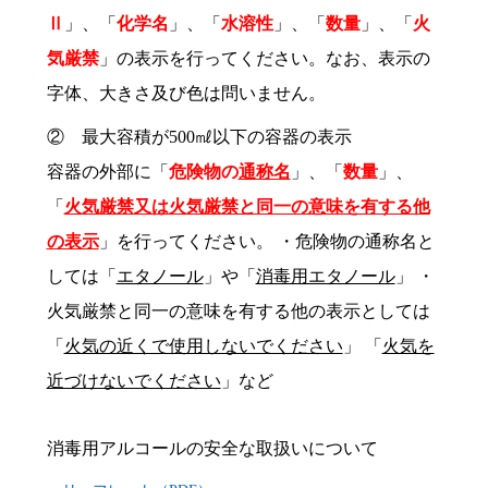
Ⅱ
」、「
化学名
」、「
水溶性
」、「
数量
」、「
火
気厳禁
」の表示を行ってください。なお、表示の
字体、大きさ及び色は問いません。
② 最大容積が500㎖以下の容器の表示
容器の外部に「
危険物の
通称名
」、「
数量
」、
「
火気厳禁又は火気厳禁と同一の意味を有する他
の表示
」を行ってください。 ・危険物の通称名と
しては「
エタノール
」や「
消毒用エタノール
」 ・
火気厳禁と同一の意味を有する他の表示としては
「
火気の近くで使用しないでください
」 「
火気を
近づけないでください
」など
消毒用アルコールの安全な取扱いについて